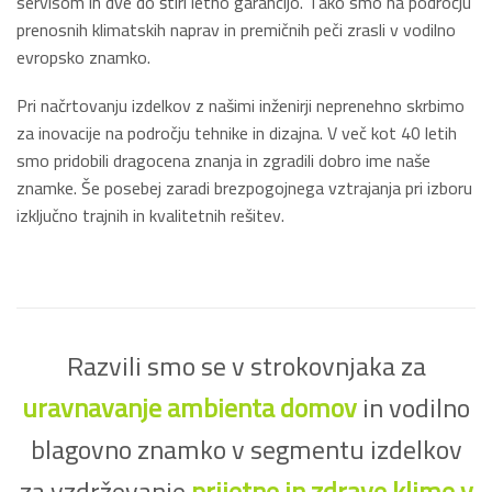
servisom in dve do štiri letno garancijo. Tako smo na področju
prenosnih klimatskih naprav in premičnih peči zrasli v vodilno
evropsko znamko.
Pri načrtovanju izdelkov z našimi inženirji neprenehno skrbimo
za inovacije na področju tehnike in dizajna. V več kot 40 letih
smo pridobili dragocena znanja in zgradili dobro ime naše
znamke. Še posebej zaradi brezpogojnega vztrajanja pri izboru
izključno trajnih in kvalitetnih rešitev.
Razvili smo se v strokovnjaka za
uravnavanje ambienta domov
in vodilno
blagovno znamko v segmentu izdelkov
za vzdrževanje
prijetne in zdrave klime v