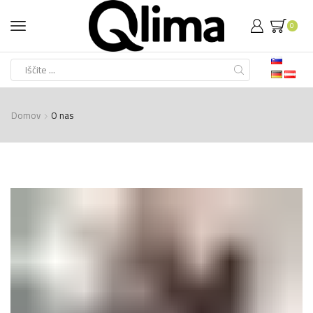
0
Search
input
Domov
O nas