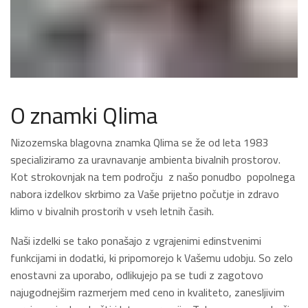
O znamki Qlima
Nizozemska blagovna znamka Qlima se že od leta 1983
specializiramo za uravnavanje ambienta bivalnih prostorov.
Kot strokovnjak na tem področju z našo ponudbo popolnega
nabora izdelkov skrbimo za Vaše prijetno počutje in zdravo
klimo v bivalnih prostorih v vseh letnih časih.
Naši izdelki se tako ponašajo z vgrajenimi edinstvenimi
funkcijami in dodatki, ki pripomorejo k Vašemu udobju. So zelo
enostavni za uporabo, odlikujejo pa se tudi z zagotovo
najugodnejšim razmerjem med ceno in kvaliteto, zanesljivim