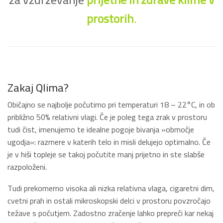
prostorih
.
Zakaj Qlima?
Običajno se najbolje počutimo pri temperaturi 18 – 22°C, in ob
približno 50% relativni vlagi. Če je poleg tega zrak v prostoru
tudi čist, imenujemo te idealne pogoje bivanja »območje
ugodja«: razmere v katerih telo in misli delujejo optimalno. Če
je v hiši topleje se takoj počutite manj prijetno in ste slabše
razpoloženi.
Tudi prekomerno visoka ali nizka relativna vlaga, cigaretni dim,
cvetni prah in ostali mikroskopski delci v prostoru povzročajo
težave s počutjem. Zadostno zračenje lahko prepreči kar nekaj