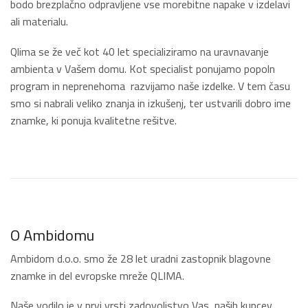
bodo brezplačno odpravljene vse morebitne napake v izdelavi
ali materialu.
Qlima se že več kot 40 let specializiramo na uravnavanje
ambienta v Vašem domu. Kot specialist ponujamo popoln
program in neprenehoma razvijamo naše izdelke. V tem času
smo si nabrali veliko znanja in izkušenj, ter ustvarili dobro ime
znamke, ki ponuja kvalitetne rešitve.
O Ambidomu
Ambidom d.o.o. smo že 28 let uradni zastopnik blagovne
znamke in del evropske mreže QLIMA.
Naše vodilo je v prvi vrsti zadovoljstvo Vas, naših kupcev,