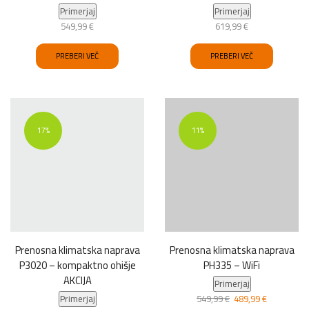
Primerjaj
Primerjaj
549,99
€
619,99
€
PREBERI VEČ
PREBERI VEČ
17%
11%
Prenosna klimatska naprava
Prenosna klimatska naprava
P3020 – kompaktno ohišje
PH335 – WiFi
AKCIJA
Primerjaj
Izvirna
Trenutna
Primerjaj
549,99
€
489,99
€