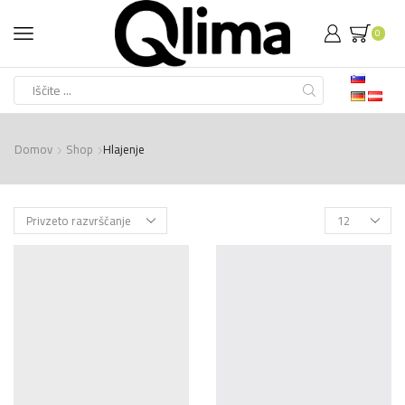
0
Search
input
Domov
Shop
Hlajenje
Products
per
page