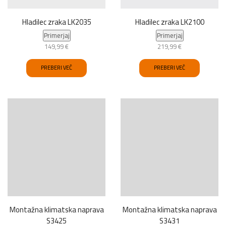
Hladilec zraka LK2035
Hladilec zraka LK2100
Primerjaj
Primerjaj
149,99
€
219,99
€
PREBERI VEČ
PREBERI VEČ
Montažna klimatska naprava
Montažna klimatska naprava
S3425
S3431