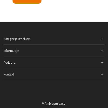
bila:
439,99 €.
499,99 €.
Kategorije izdelkov
Informacije
Podpora
Kontakt
© Ambidom d.o.o.