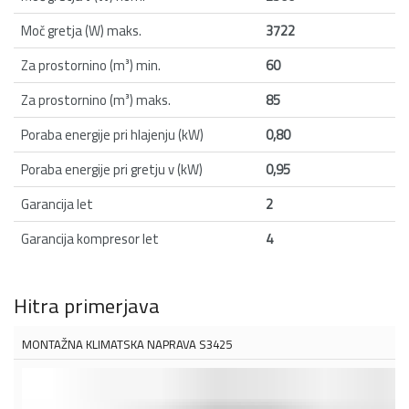
Moč gretja (W) maks.
3722
Za prostornino (m³) min.
60
Za prostornino (m³) maks.
85
Poraba energije pri hlajenju (kW)
0,80
Poraba energije pri gretju v (kW)
0,95
Garancija let
2
Garancija kompresor let
4
Hitra primerjava
MONTAŽNA KLIMATSKA NAPRAVA S3425