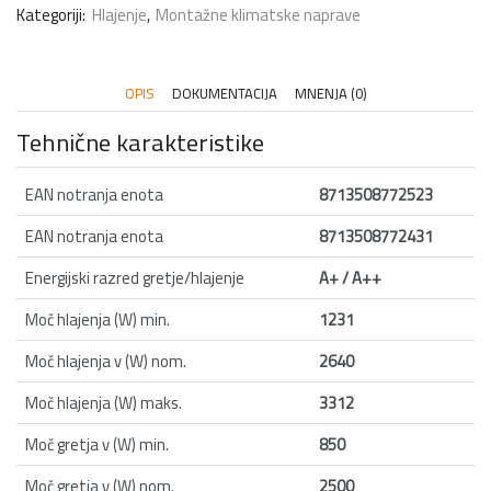
Kategoriji:
Hlajenje
,
Montažne klimatske naprave
OPIS
DOKUMENTACIJA
MNENJA (0)
Tehnične karakteristike
EAN notranja enota
8713508772523
EAN notranja enota
8713508772431
Energijski razred gretje/hlajenje
A+ / A++
Moč hlajenja (W) min.
1231
Moč hlajenja v (W) nom.
2640
Moč hlajenja (W) maks.
3312
Moč gretja v (W) min.
850
Moč gretja v (W) nom.
2500