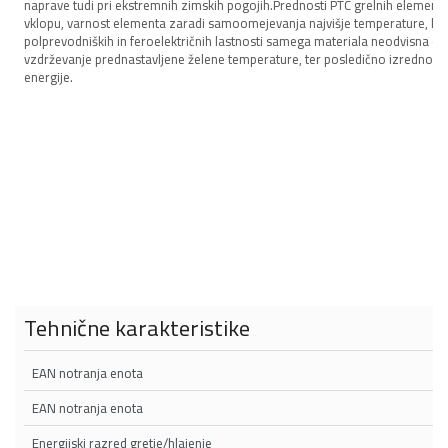
naprave tudi pri ekstremnih zimskih pogojih.Prednosti PTC grelnih elemento
vklopu, varnost elementa zaradi samoomejevanja najvišje temperature, kat
polprevodniških in feroelektričnih lastnosti samega materiala neodvisna od 
vzdrževanje prednastavljene želene temperature, ter posledično izredno m
energije.
Tehnične karakteristike
EAN notranja enota
EAN notranja enota
Energijski razred gretje/hlajenje