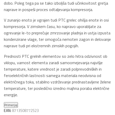
dobo. Poleg tega pa se tako izboljša tudi učinkovitost gretja
naprave in pospeši proces odtaljevanja kompresorja.
V zunanjo enoto je vgrajen tudi PTC grelec ohišja enote in osi
kompresorja. V zimskem času, ko napravo uporabljate za
ogrevanje le-to preprečuje zmrzovanje pladnja in ustja izpusta
kondenzirane vlage, ter omogoča nemoten zagon in delovanje
naprave tudi pri ekstremnih zimskih pogojih.
Prednosti PTC grelnih elementov so zelo hitra odzivnost ob
vklopu, varnost elementa zaradi samoomejevanja najvišje
temperature, katere vrednost je zaradi polprevodniških in
feroelektričnih lastnosti samega materiala neodvisna od
električnega toka, stabilno vzdrževanje prednastavljene želene
temperature, ter posledično izredno majhna poraba električne
energije.
Primerjaj
EAN:
8713508772523