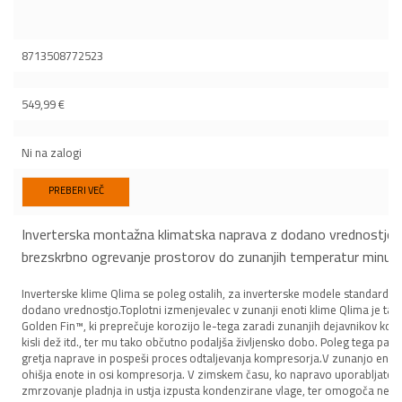
8713508772523
549,99
€
Ni na zalogi
PREBERI VEČ
Inverterska montažna klimatska naprava z dodano vrednostjo
brezskrbno ogrevanje prostorov do zunanjih temperatur minus
Inverterske klime Qlima se poleg ostalih, za inverterske modele standardnih
dodano vrednostjo.Toplotni izmenjevalec v zunanji enoti klime Qlima je 
Golden Fin™, ki preprečuje korozijo le-tega zaradi zunanjih dejavnikov kot so
kisli dež itd., ter mu tako občutno podaljša življensko dobo. Poleg tega pa se
gretja naprave in pospeši proces odtaljevanja kompresorja.V zunanjo enoto
ohišja enote in osi kompresorja. V zimskem času, ko napravo uporabljate z
zmrzovanje pladnja in ustja izpusta kondenzirane vlage, ter omogoča nem