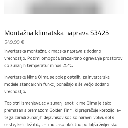
Montažna klimatska naprava S3425
549,99
€
Inverterska montažna klimatska naprava z dodano
vrednostjo. Pozimi omogoča brezskrbno ogrevanje prostorov
do zunanjih temperatur minus 25*C.
Inverterske klime Qlima se poleg ostalih, za inverterske
modele standardnih funkcij ponašajo s še večjo dodano
vrednostjo.
Toplotni izmenjevalec v zunanji enoti klime Qlima je tako
premazan s premazom Golden Fin™, ki preprečuje korozijo le-
tega zaradi zunanjih dejavnikov kot so naravni vplivi, sol s
ceste, kisli dež itd., ter mu tako občutno podaljša življensko