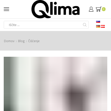
0
Search
input
Domov
Blog
Čiščenje