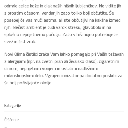
odmrle celice kože in dlak naših hišnih ljubljenčkov. Ne vidite jih
s prostim očesom, vendar jih zato toliko bolj občutite. Še
posebej če vas muči astma, ali ste občutljivi na kakšne izmed
njih. Nečist ambient je tudi vzrok stresu, glavobolu in na
splošno neprijetnemu počutju. Zato v hiši nujno potrebujete
svež in čist zrak.
Novi Qlima čistilci zraka Vam lahko pomagajo pri Vaših težavah
z alergijami (npr. na cvetni prah ali živalsko dlako), cigaretnim
dimom, neprijetnim vonjem in ostalimi nadležnimi
mikroskopskimi delci. Vgrajeni ionizator pa dodatno poskrbi za
še bolj poživljajoče okolje.
Kategorije
Čiščenje