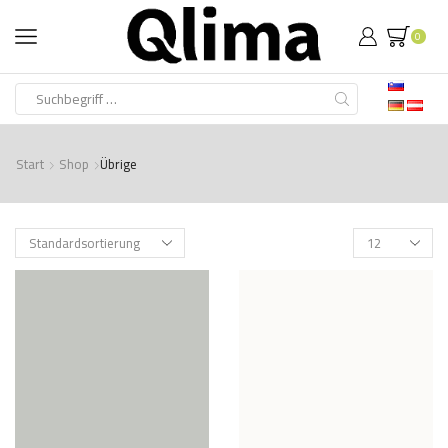
0
Search
input
Start
Shop
Übrige
Products
per
page