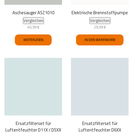
Aschesauger ASZ1010
Elektrische Brennstoffpumpe
Vergleichen
Vergleichen
45,99
€
29,99
€
WEITERLESEN
IN DEN WARENKORB
Ersatzfilterset für
Ersatzfilterset für
Luftentfeuchter D11X / D5XX
Luftentfeuchter D6XX