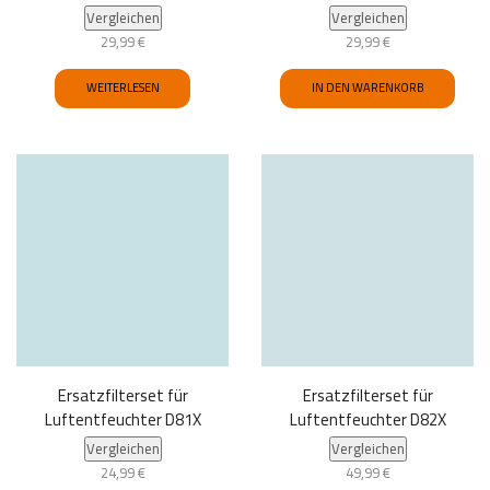
Vergleichen
Vergleichen
29,99
€
29,99
€
WEITERLESEN
IN DEN WARENKORB
Ersatzfilterset für
Ersatzfilterset für
Luftentfeuchter D81X
Luftentfeuchter D82X
Vergleichen
Vergleichen
24,99
€
49,99
€